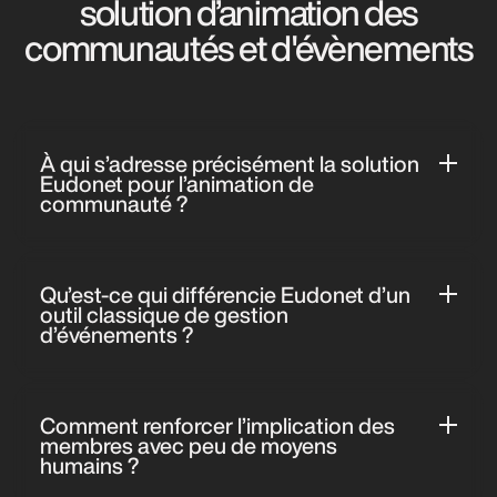
solution d’animation des
communautés et d'évènements
À qui s’adresse précisément la solution
Eudonet pour l’animation de
communauté ?
La solution est conçue pour les associations caritatives
et les réseaux Alumni souhaitant structurer leurs
Qu’est-ce qui différencie Eudonet d’un
échanges, professionnaliser leurs actions et mobiliser
outil classique de gestion
durablement leurs membres autour d’une mission
d’événements ?
commune.
Eudonet ne se limite pas à la gestion logistique : il
combine CRM, animation communautaire, intelligence
Comment renforcer l’implication des
relationnelle et pilotage stratégique dans un seul outil,
membres avec peu de moyens
centré sur la relation à long terme.
humains ?