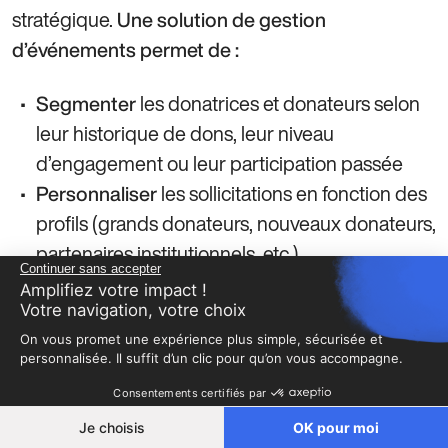
stratégique.
Une solution de gestion
d’événements permet de :
les donatrices et donateurs selon
Segmenter
leur historique de dons, leur niveau
d’engagement ou leur participation passée
les sollicitations en fonction des
Personnaliser
profils (grands donateurs, nouveaux donateurs,
partenaires institutionnels, etc.)
Continuer sans accepter
les dons en temps réel, incluant les
Suivre
Amplifiez votre impact !
promesses et les relances à effectuer
Votre navigation, votre choix
On vous promet une expérience plus simple, sécurisée et
personnalisée. Il suffit d’un clic pour qu’on vous accompagne.
lors d’un gala de
Exemple concret :
Consentements certifiés par
financement, l’outil peut automatiser
Je choisis
OK pour moi