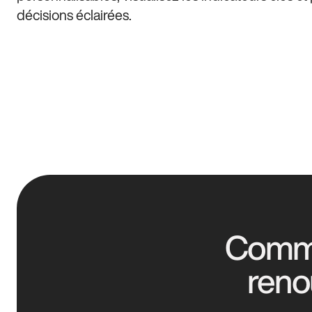
décisions éclairées.
Commen
reno