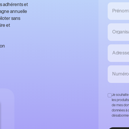
os adhérents et
Prénom
pagne annuelle
iloter sans
ire et
Organis
ion
Adresse 
Numéro 
Je souhaite
les produits
de mes donn
données à c
désabonner 