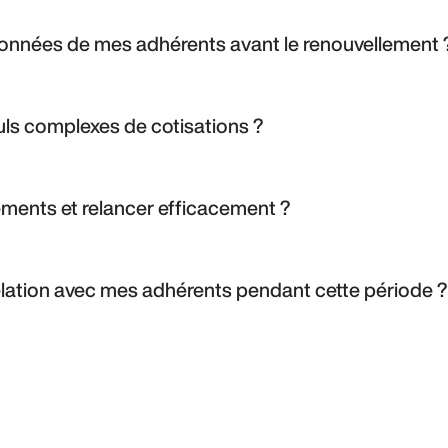
données de mes adhérents avant le renouvellement 
 ligne connectés au CRM, avec des champs préremplis et des relanc
ls complexes de cotisations ?
er vos barèmes, d’intégrer les données clés (CA, masse salariale
 facturer.
ments et relancer efficacement ?
ing et aux tableaux de bord, vous pouvez relancer les non-payeurs,
n temps réel.
lation avec mes adhérents pendant cette période ?
alisés, les reçus automatisés et les rapports d’activité renforcent l