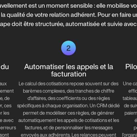
ellement est un moment sensible : elle mobilise vo
la qualité de votre relation adhérent. Pour en faire 
pe doit être structurée, automatisée et suivie avec
2
 du
Automatiser les appels et la
Pil
facturation
 aux
Le calcul des cotisations repose souvent sur des
Une ca
ngement
barèmes complexes, des tranches de chiffre
effi
e, de
d’affaires, des coefficients ou des règles
tableau
r, ces
spécifiques à chaque organisation. Un CRM dédié
de sui
r les
permet de modéliser ces règles, de générer
paieme
de avec
automatiquement les appels de cotisations et les
é
s erreurs
factures, et de personnaliser les messages
p
 sont
envoyés aux adhérents. Les relances peuvent
l’organ