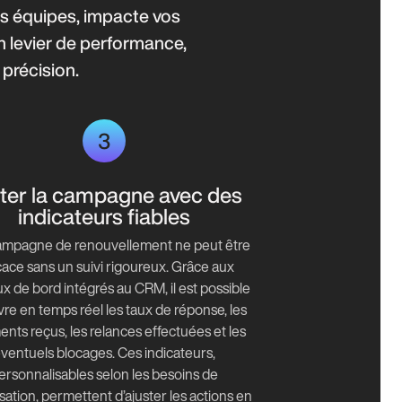
s équipes, impacte vos
un levier de performance,
 précision.
3
oter la campagne avec des
indicateurs fiables
mpagne de renouvellement ne peut être
cace sans un suivi rigoureux. Grâce aux
x de bord intégrés au CRM, il est possible
vre en temps réel les taux de réponse, les
nts reçus, les relances effectuées et les
ventuels blocages. Ces indicateurs,
ersonnalisables selon les besoins de
isation, permettent d’ajuster les actions en