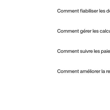
Comment fiabiliser les 
En utilisant des formulaires en
la collecte et limitez les erreurs.
Comment gérer les calcu
Un CRM dédié permet de modélis
automatiquement les montants à
Comment suivre les paie
Grâce à l’automatisation market
visualiser les indicateurs clés e
Comment améliorer la re
L’extranet, les messages personn
tout en fluidifiant les échanges.