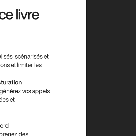
e livre
isés, scénarisés et
ns et limiter les
cturation
 générez vos appels
ées et
bord
t prenez des