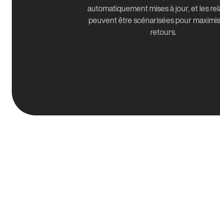
automatiquement mises à jour, et les re
peuvent être scénarisées pour maximis
retours.