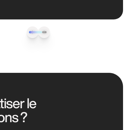
iser le
ons ?