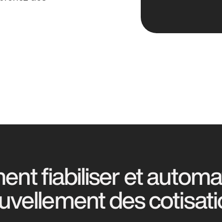
t fiabiliser et automat
uvellement des cotisati