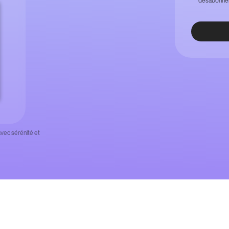
désabonner 
avec sérénité et