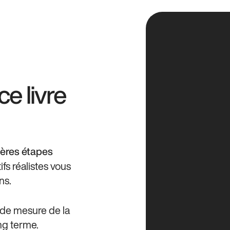
e livre
ières étapes
fs réalistes vous
ns.
 de mesure de la
ong terme.