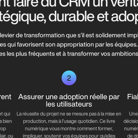
faire du CRM un vérita
tégique, durable et ado
evier de transformation que s’il est solidement impl
s qui favorisent son appropriation par les équipes
ges les plus fréquents et à transformer vos ambitio
2
rent
Assurer une adoption réelle par
Fia
les utilisateurs
t qui
La réussite du projet ne se mesure pas à la mise en
Une 
s bien
production, mais à l’usage quotidien. Ce livre
décisio
rop
numérique vous montre comment former,
numéri
air, ou
impliquer, soutenir vos équipes pour qu’elles
de do