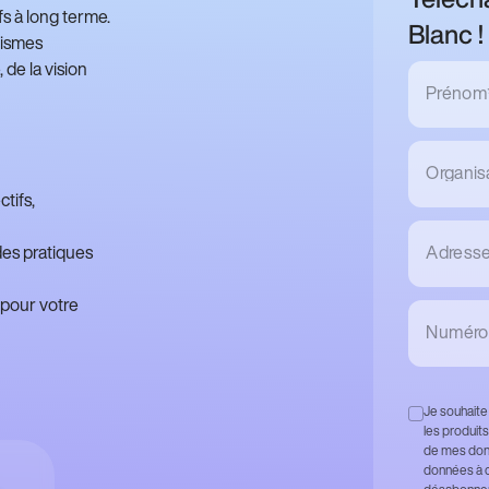
fs à long terme.
Blanc !
nismes
 de la vision
Prénom
Organis
tifs,
Adresse 
des pratiques
 pour votre
Numéro 
Je souhaite
les produits
de mes donn
données à c