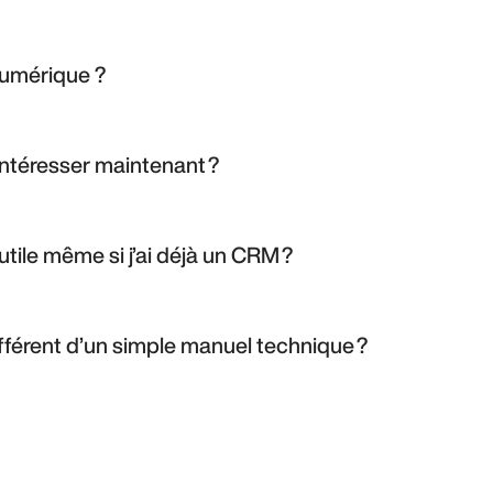
 numérique ?
ions québécoises à but non lucratif. Que vous soyez chargé de proj
erez une méthode concrète pour bâtir un projet CRM qui vous ress
intéresser maintenant ?
 structurant vous fait perdre des occasions d’améliorer vos intera
adhérents. Ce guide vous permet de gagner du temps en évitant les
 utile même si j’ai déjà un CRM ?
mise en place, mais aussi la gouvernance, la qualité des données, l’a
t donc précieux pour optimiser ou relancer un CRM existant.
ifférent d’un simple manuel technique ?
echnique, mais d’un outil stratégique basé sur 20 ans d’expérience t
éalité des organisations québécoises, avec une approche humaine e
.