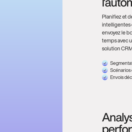
l’auto
Planifiez et
intelligentes
envoyez le b
temps avec un
solution CRM
Segmentati
Scénarios d
Envois déc
Analys
perfo