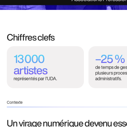
Chiffres clefs
13 000
–25 %
de temps de ges
artistes
plusieurs proce
représentés par l’UDA.
administratifs.
Contexte
Un virage numérique devenu esse