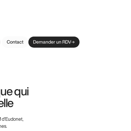
Contact
Demander un RDV
ue qui
elle
M d'Eudonet,
nes.