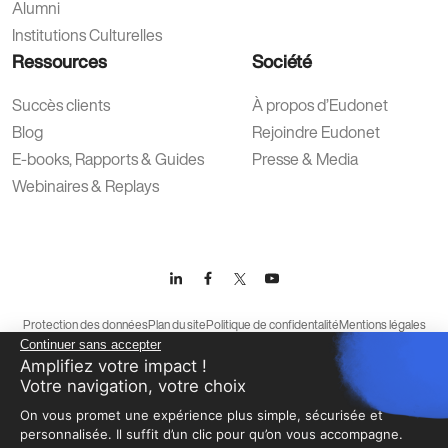
Alumni
Institutions Culturelles
Ressources
Société
Succès clients
À propos d’Eudonet
Blog
Rejoindre Eudonet
E-books, Rapports & Guides
Presse & Media
Webinaires & Replays
Protection des données
Plan du site
Politique de confidentalité
Mentions légales
Continuer sans accepter
Conditions générales d’utilisation
Amplifiez votre impact !
Votre navigation, votre choix
On vous promet une expérience plus simple, sécurisée et
personnalisée. Il suffit d’un clic pour qu’on vous accompagne.