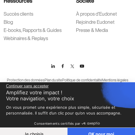
Ressources
Société
Succès clients
À propos d’Eudonet
Blog
Rejoindre Eudonet
E-books, Rapports & Guides
Presse & Media
Webinaires & Replays
Protection des données
Plan du site
Politique de confidentalité
Mentions légales
Continuer sans accepter
Conditions générales d’utilisation
Amplifiez votre impact !
Votre navigation, votre choix
On vous promet une expérience plus simple, sécurisée et
personnalisée. Il suffit d’un clic pour qu’on vous accompagne.
Consentements certifiés par
Je choisis
OK pour moi