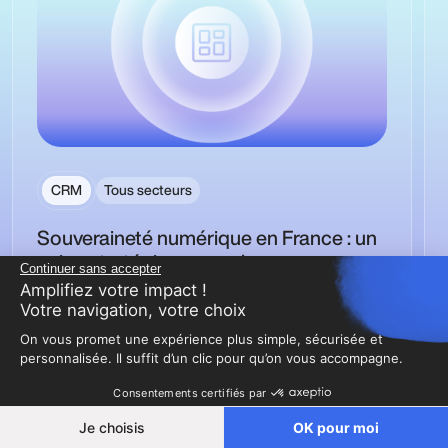
CRM
Tous secteurs
Souveraineté numérique en France : un
enjeu stratégique pour les
Continuer sans accepter
organisations
Amplifiez votre impact !
Pour le dire simplement, la souveraineté numérique
Votre navigation, votre choix
consiste à garder le contrôle sur ses infrastructures,
On vous promet une expérience plus simple, sécurisée et
ses données et ses outils numériques. Autrement
personnalisée. Il suffit d’un clic pour qu’on vous accompagne.
dit :…
Consentements certifiés par
Franck Amiot
22 Juin 2026
Je choisis
OK pour moi