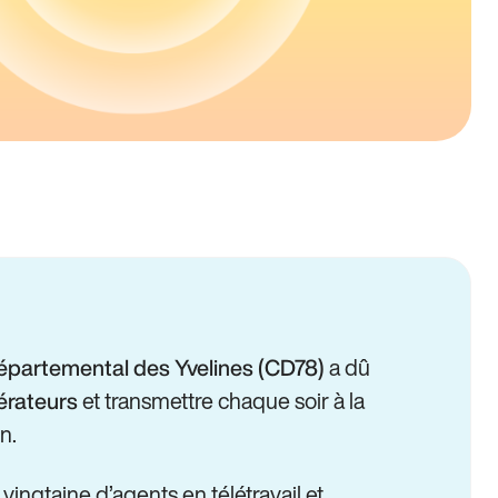
a dû
épartemental des Yvelines (CD78)
et transmettre chaque soir à la
érateurs
n.
 vingtaine d’agents en télétravail et