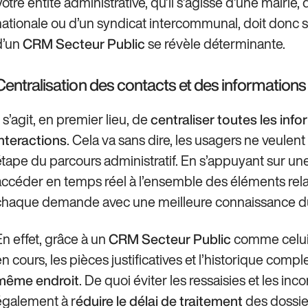
Votre entité administrative, qu’il s’agisse d’une mairi
nationale ou d’un syndicat intercommunal, doit donc s’
d’un
se révèle déterminante.
CRM Secteur Public
Centralisation des contacts et des informations
l s’agit, en premier lieu, de
centraliser toutes les inf
. Cela va sans dire, les usagers ne veulen
interactions
étape du parcours administratif. En s’appuyant sur un
accéder en temps réel à l’ensemble des éléments relati
chaque demande avec une meilleure connaissance du
En effet, grâce à un
comme celui 
CRM Secteur Public
en cours, les pièces justificatives et l’historique com
. De quoi éviter les ressaisies et les i
même endroit
également à r
des dossier
éduire le délai de traitement