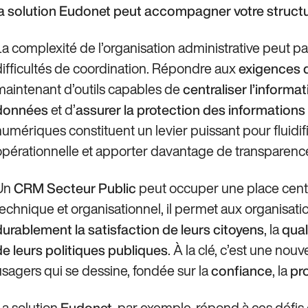
la solution Eudonet
peut accompagner votre structu
La complexité de l’organisation administrative peut par
difficultés de coordination. Répondre aux
exigences 
maintenant d’outils capables de
centraliser l’informa
et d’
données
assurer la protection des informations
numériques constituent un levier puissant pour fluidifi
opérationnelle et apporter davantage de transparenc
Un
peut occuper une place centr
CRM Secteur Public
technique et organisationnel, il permet aux organisat
, la
durablement la satisfaction de leurs citoyens
qual
. À la clé, c’est une nouve
de leurs politiques publiques
usagers qui se dessine, fondée sur la
, la
confiance
pr
La solution
, par exemple, répond à ces défi
Eudonet