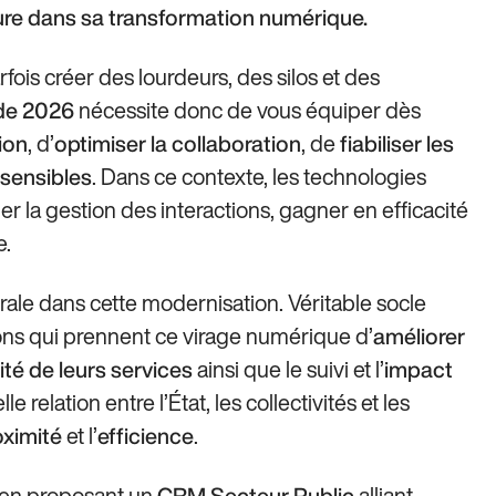
re dans sa transformation numérique.
fois créer des lourdeurs, des silos et des
nécessite donc de vous équiper dès
de 2026
, d’
, de
tion
optimiser la collaboration
fiabiliser les
. Dans ce contexte, les technologies
 sensibles
er la gestion des interactions, gagner en efficacité
e.
ale dans cette modernisation. Véritable socle
ions qui prennent ce virage numérique d’
améliorer
ainsi que le suivi et l’
ité de leurs services
impact
lle relation entre l’État, les collectivités et les
et l’
.
oximité
efficience
s en proposant un
alliant
CRM Secteur Public