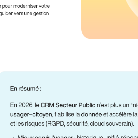
e pour moderniser votre
guider vers une gestion
En résumé :
En 2026, le
n’est plus un “nic
CRM Secteur Public
, fiabilise la
et accélère l
usager–citoyen
donnée
et les risques (RGPD, sécurité, cloud souverain).
: historique unifié, rép
Mieux servir l’usager