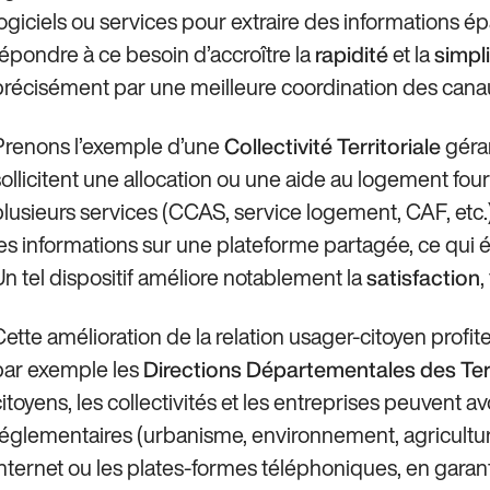
logiciels ou services pour extraire des informations ép
répondre à ce besoin d’accroître la
et la
rapidité
simpli
précisément par une meilleure coordination des can
Prenons l’exemple d’une
géran
Collectivité Territoriale
sollicitent une allocation ou une aide au logement f
plusieurs services (CCAS, service logement, CAF, etc
les informations sur une plateforme partagée, ce qui é
Un tel dispositif améliore notablement la
,
satisfaction
Cette amélioration de la relation usager-citoyen profi
par exemple les
Directions Départementales des Terr
citoyens, les collectivités et les entreprises peuvent 
réglementaires (urbanisme, environnement, agricultu
internet ou les plates-formes téléphoniques, en garan