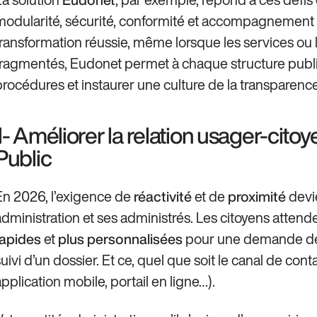
modularité, sécurité, conformité et accompagnement pe
transformation réussie, même lorsque les services ou l
fragmentés, Eudonet permet à chaque structure publiq
procédures et instaurer une culture de la transparenc
1- Améliorer la relation usager-cit
Public
En 2026, l’exigence de
et de
devie
réactivité
proximité
administration et ses administrés. Les citoyens atten
et
pour une demande de 
rapides
plus
personnalisées
suivi d’un dossier. Et ce, quel que soit le canal de con
application mobile, portail en ligne…).