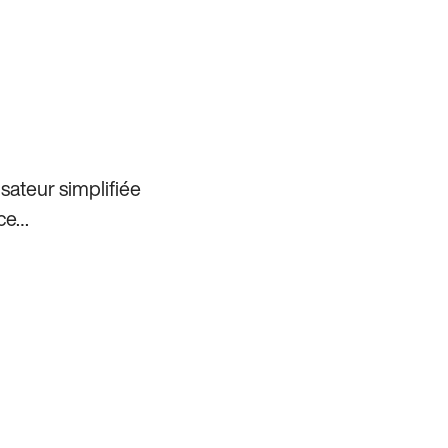
isateur simplifiée
rce…