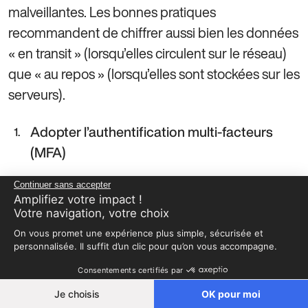
malveillantes. Les bonnes pratiques
recommandent de chiffrer aussi bien les données
« en transit » (lorsqu’elles circulent sur le réseau)
que « au repos » (lorsqu’elles sont stockées sur les
serveurs).
Adopter l’authentification multi-facteurs
(MFA)
Continuer sans accepter
L’
renforce la
authentification multi-facteurs
Amplifiez votre impact !
sécurité en exigeant plusieurs preuves d’identité
Votre navigation, votre choix
(mot de passe, code envoyé sur le mobile,
On vous promet une expérience plus simple, sécurisée et
personnalisée. Il suffit d’un clic pour qu’on vous accompagne.
empreinte biométrique, etc.). Ainsi, même en cas
de vol de mot de passe, un cybercriminel ne
Consentements certifiés par
pourra pas aisément accéder aux comptes. Cette
Je choisis
OK pour moi