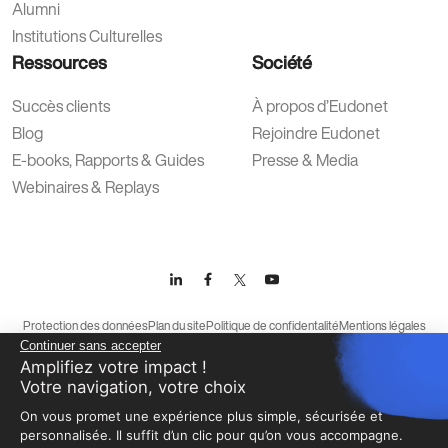
Alumni
Institutions Culturelles
Ressources
Société
Succès clients
À propos d’Eudonet
Blog
Rejoindre Eudonet
E-books, Rapports & Guides
Presse & Media
Webinaires & Replays
Protection des données
Plan du site
Politique de confidentalité
Mentions légales
Continuer sans accepter
Conditions générales d’utilisation
Amplifiez votre impact !
Votre navigation, votre choix
On vous promet une expérience plus simple, sécurisée et
personnalisée. Il suffit d’un clic pour qu’on vous accompagne.