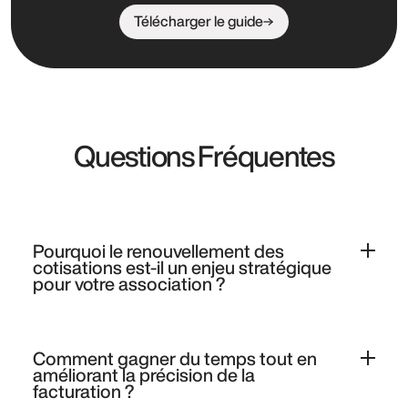
Télécharger le guide
Questions Fréquentes
Pourquoi le renouvellement des
cotisations est-il un enjeu stratégique
pour votre association ?
Parce qu’il représente souvent la première source de
revenus et conditionne votre capacité à financer vos
Comment gagner du temps tout en
projets. Ce livre blanc vous montre comment fiabiliser
améliorant la précision de la
ce moment critique tout en renforçant le lien avec vos
facturation ?
membres.