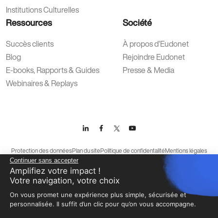
Institutions Culturelles
Ressources
Société
Succès clients
À propos d’Eudonet
Blog
Rejoindre Eudonet
E-books, Rapports & Guides
Presse & Media
Webinaires & Replays
Protection des données
Plan du site
Politique de confidentalité
Mentions légales
Continuer sans accepter
Conditions générales d’utilisation
Amplifiez votre impact !
Votre navigation, votre choix
On vous promet une expérience plus simple, sécurisée et
personnalisée. Il suffit d’un clic pour qu’on vous accompagne.