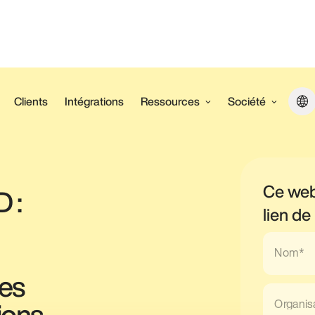
Clients
Intégrations
Ressources
Société
Ce web
 :
lien de
Nom*
les
Organis
ions