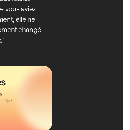
e vous aviez
ment, elle ne
tement changé
.
es
ne
litige.