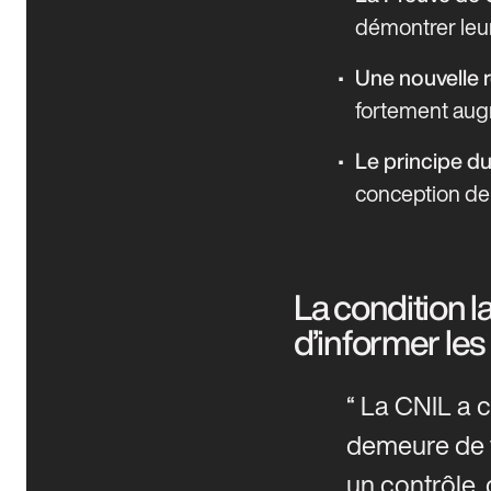
démontrer leur
Une nouvelle 
fortement augm
Le principe du
conception de 
La condition l
d’informer le
La CNIL a ch
demeure de v
un contrôle, 