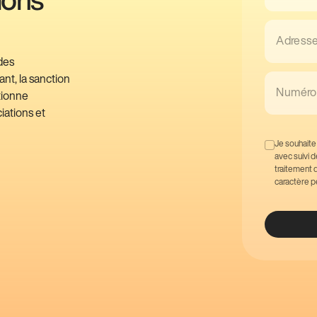
Adresse
des
nt, la sanction
Numéro 
tionne
ations et
Je souhaite
avec suivi 
traitement 
caractère p