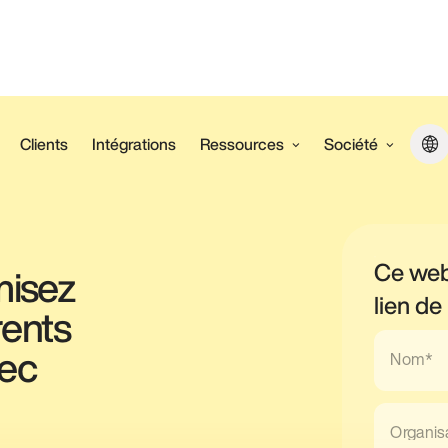
Clients
Intégrations
Ressources
Société
Ce web
misez
lien de
rents
Nom*
vec
Organis