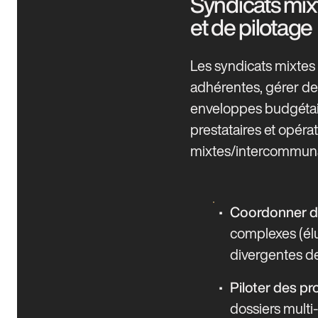
Syndicats mix
et de pilotage
Les syndicats mixtes 
adhérentes, gérer de
enveloppes budgétair
prestataires et opéra
mixtes/intercommun
Coordonner de
complexes (élu
divergentes de
Piloter des pr
dossiers mult