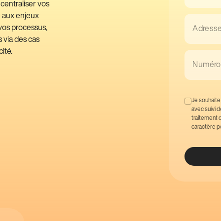
 centraliser vos
e aux enjeux
vos processus,
Adresse
s via des cas
ité.
Numéro 
Je souhaite
avec suivi 
traitement 
caractère p