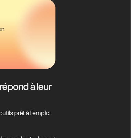
et
répond à leur
tils prêt à l’emploi