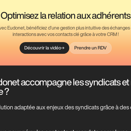
Optimisez la relation aux adhérents
vec Eudonet, bénéficiez d’une gestion plus intuitive des échanges 
interactions avec vos contacts clé grâce à votre CRM !
Découvrir la vidéo
Prendre un RDV
net accompagne les syndicats et 
e ?
ution adaptée aux enjeux des syndicats grâce à des ou