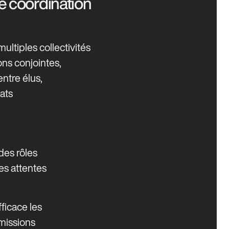
e coordination
ultiples collectivités
ns conjointes,
ntre élus,
ats
des rôles
es attentes
fficace les
missions