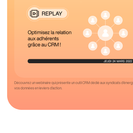
Découvrez un webinaire qui présente un outil CRM dédié aux syndicats d’énerg
vos données en leviers d’action.