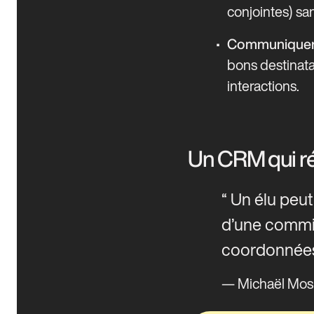
conjointes) sa
Communiquer d
bons destinatai
interactions.
Un CRM qui ré
Un élu peut
d’une commiss
coordonnées
— Michaël Mos