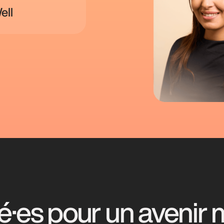
r relever des défis à
ell
 qu'une entreprise
été plus juste et
·es pour un avenir m