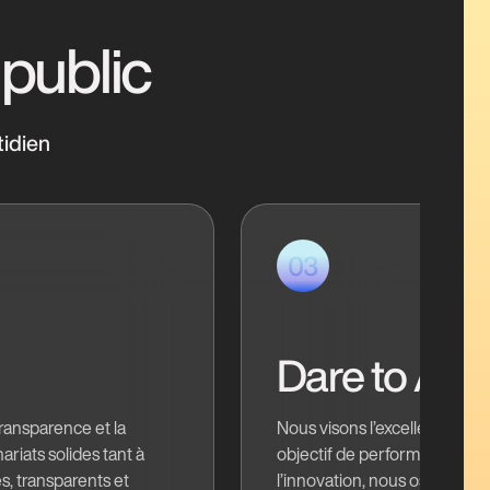
 public
tidien
03
Dare to Act
transparence et la
Nous visons l’excellence en 
ariats solides tant à
objectif de performance. Ani
es, transparents et
l’innovation, nous osons exp