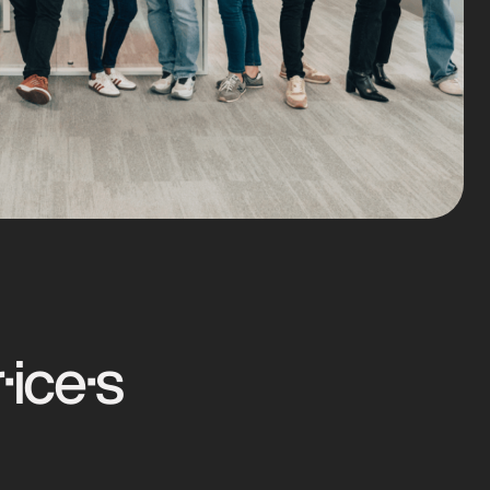
ice·s