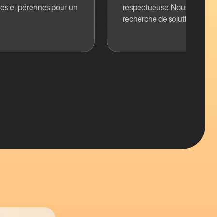
des et pérennes pour un
respectueuse. Nous adoptons 
recherche de solutions.