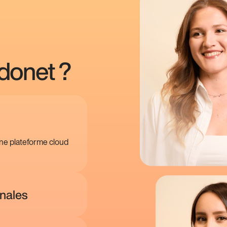
donet ?
Une plateforme cloud
onales
s, la Suisse, la