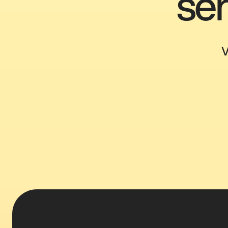
sen
V