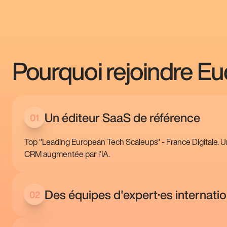
Pourquoi rejoindre Eu
Un éditeur SaaS de référence
01
Top "Leading European Tech Scaleups" - France Digitale. 
CRM augmentée par l’IA.
Des équipes d'expert·es internati
02
Notre équipe répartie entre la France, le Canada, les Pays-Ba