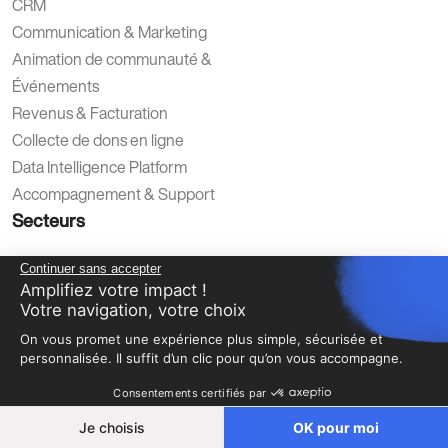
CRM
Communication & Marketing
Animation de communauté &
Événements
Revenus & Facturation
Collecte de dons en ligne
Data Intelligence Platform
Accompagnement & Support
Secteurs
Secteur public
Continuer sans accepter
Associations Professionnelles &
Amplifiez votre impact !
Votre navigation, votre choix
Fédérations
On vous promet une expérience plus simple, sécurisée et
Associations Caritatives
personnalisée. Il suffit d’un clic pour qu’on vous accompagne.
Enseignement supérieur, Recherche
Consentements certifiés par
& Formation
Alumni
Je choisis
OK pour moi