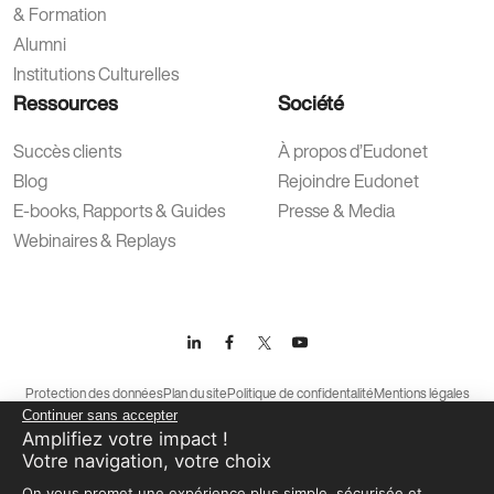
& Formation
Alumni
Institutions Culturelles
Ressources
Société
Succès clients
À propos d’Eudonet
Blog
Rejoindre Eudonet
E-books, Rapports & Guides
Presse & Media
Webinaires & Replays
Protection des données
Plan du site
Politique de confidentalité
Mentions légales
Continuer sans accepter
Conditions générales d’utilisation
Amplifiez votre impact !
Votre navigation, votre choix
On vous promet une expérience plus simple, sécurisée et