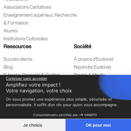
Associations Caritatives
Enseignement supérieur, Recherche
& Formation
Alumni
Institutions Culturelles
Ressources
Société
Succès clients
À propos d’Eudonet
Blog
Rejoindre Eudonet
E-books, Rapports & Guides
Presse & Media
Continuer sans accepter
Webinaires & Replays
Amplifiez votre impact !
Votre navigation, votre choix
On vous promet une expérience plus simple, sécurisée et
personnalisée. Il suffit d’un clic pour qu’on vous accompagne.
Consentements certifiés par
Protection des données
Plan du site
Politique de confidentalité
Mentions légales
Je choisis
OK pour moi