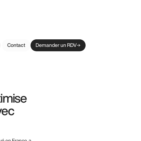
Contact
Demander un RDV
imise
vec
é en France, a