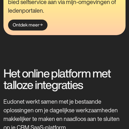
bied selfservice aan via mijn-omgevingen of
logistiek.
je de culturele impact van je organisatie.
CRM SaaS-platform. Volledig afgestemd op
ledenportalen.
de noden van opleidings- en vormingscentra
Ontdek meer
Ontdek meer
voor een soepele en efficiënte leerervaring.
Ontdek meer
Ontdek meer
Het online platform met
talloze integraties
Eudonet werkt samen met je bestaande
oplossingen om je dagelijkse werkzaamheden
makkelijker te maken en naadloos aan te sluiten
op je CRM SaaS-platform.