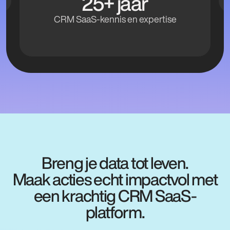
25+ jaar
CRM SaaS-kennis en expertise
Digitale transformatie
Al meer dan 25 jaar ondersteunen wij organisaties die
het algemeen belang dienen. Wij ondersteunen hen bij
hun digitale transformatie om zo de betrokkenheid en
verbinding met belanghebbenden te vergroten.
Breng je data tot leven.
Maak acties echt impactvol met
een krachtig CRM SaaS-
platform.