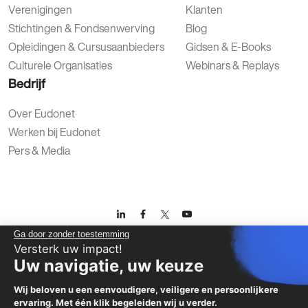
Verenigingen
Klanten
Stichtingen & Fondsenwerving
Blog
Opleidingen & Cursusaanbieders
Gidsen & E-Books
Culturele Organisaties
Webinars & Replays
Bedrijf
Over Eudonet
Werken bij Eudonet
Pers & Media
Ga door zonder toestemming
Privacybeleid
Wettelijke vermeldingen
Gegevensbescherming
Versterk uw impact!
Uw navigatie, uw keuze
Wij beloven u een eenvoudigere, veiligere en persoonlijkere
ervaring. Met één klik begeleiden wij u verder.