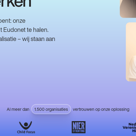
erken
 bent: onze
t Eudonet te halen.
isatie – wij staan aan
Al meer dan
1.500 organisaties
vertrouwen op onze oplossing