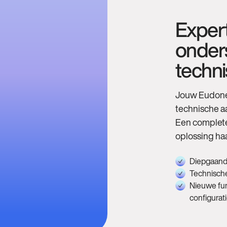
Exper
onders
techn
Jouw Eudonet
technische a
Een complete 
oplossing haa
Diepgaande
Technische
Nieuwe fun
configurat