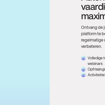
vaardi
maxima
Ontvang de j
platform te b
regelmatige 
verbeteren.
Volledige 
webinars
Opfrissing
Activiteit