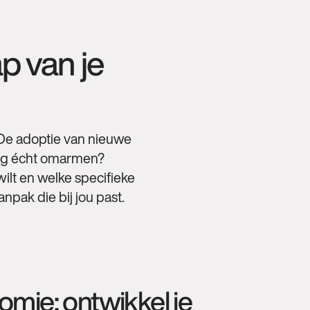
ap van je
? De adoptie van nieuwe
sing écht omarmen?
ilt en welke specifieke
npak die bij jou past.
mie: ontwikkel je