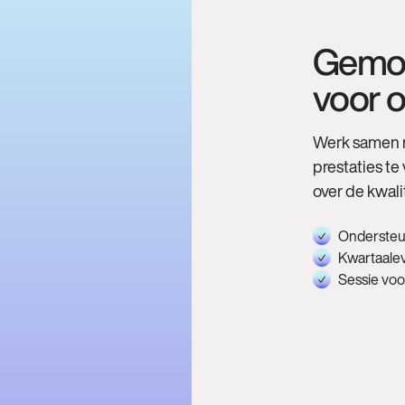
Gemoed
voor o
Werk samen m
prestaties t
over de kwalit
Ondersteu
Kwartaaleva
Sessie voo