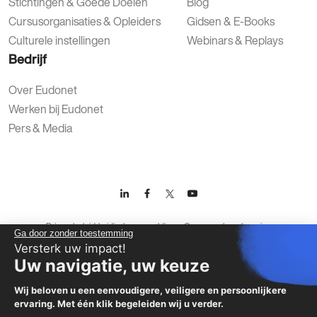
Stichtingen & Goede Doelen
Blog
Cursusorganisaties & Opleiders
Gidsen & E-Books
Culturele instellingen
Webinars & Replays
Bedrijf
Over Eudonet
Werken bij Eudonet
Pers & Media
Privacybeleid
Juridische vermeldingen
Gegevensbescherming
Ga door zonder toestemming
Algemene Gebruiksvoorwaarden
Versterk uw impact!
Uw navigatie, uw keuze
Wij beloven u een eenvoudigere, veiligere en persoonlijkere
ervaring. Met één klik begeleiden wij u verder.