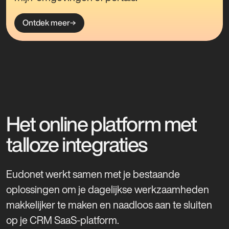
en trainingsinstituten, voor een soepele en
Ontdek meer
Ontdek meer
Ontdek meer
effectieve leerervaring.
Ontdek meer
Het online platform met
talloze integraties
Eudonet werkt samen met je bestaande
oplossingen om je dagelijkse werkzaamheden
makkelijker te maken en naadloos aan te sluiten
op je CRM SaaS-platform.