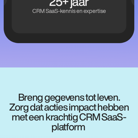
Betrouwbaar CRM SaaS-platform met
wereldwijd bereik
Waarborgen van soevereiniteit
Met 100% soevereine oplossing beschermen we jouw
gegevens in Europa en daarbuiten. In combinatie onze
internationale aanwezigheid bieden wij lokale
ondersteuning en wisselen we kennis en ervaringen
uit tussen landen.
Breng gegevens tot leven.
Zorg dat acties impact hebben
met een krachtig CRM SaaS-
platform