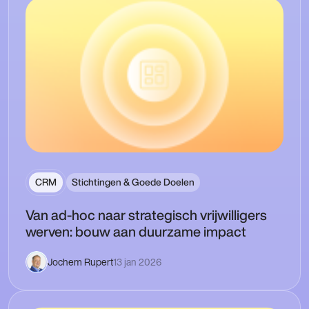
CRM
Stichtingen & Goede Doelen
Van ad‑hoc naar strategisch vrijwilligers
werven: bouw aan duurzame impact
Jochem Rupert
13 jan 2026