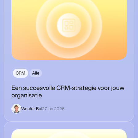
CRM
Alle
Een succesvolle CRM-strategie voor jouw
organisatie
Wouter Bul
27 jan 2026