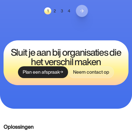
1
2
3
4
Sluit je aan bij organisaties die
het verschil maken
Plan een afspraak
Neem contact op
Oplossingen