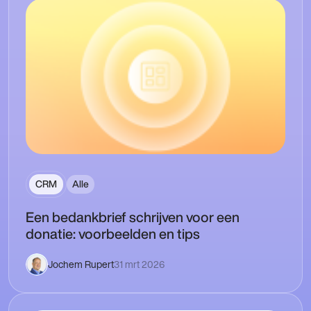
CRM
Alle
Een bedankbrief schrijven voor een
donatie: voorbeelden en tips
Jochem Rupert
31 mrt 2026