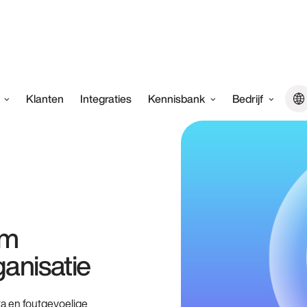
Klanten
Integraties
Kennisbank
Bedrijf
em
ganisatie
ta en foutgevoelige