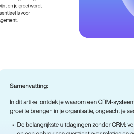
jnt en je groei wordt
entieel is voor
nagement.
:
Samenvatting
In dit artikel ontdek je waarom een CRM-systeem e
groei te brengen in je organisatie, ongeacht je sec
De belangrijkste uitdagingen zonder CRM: ve
en een gebrek aan overzicht over relaties en ac