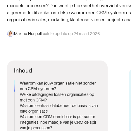
manuele processen? Dan weet je hoe snel het overzicht verdwi
afgeremd. In dit artikel ontdek je waarom een CRM-systeem ess
organisaties in sales, marketing, klantenservice en projectma
Maxine Hospel
Laatste update op 24 maart 2026
Inhoud
Waarom kan jouw organisatie niet zonder
een CRM-systeem?
Welke uitdagingen lossen organisaties op
met een CRM?
Waarom centraal databeheer de basis is van
elke organisatie
Waarom een CRM onmisbaar is per sector
Integraties: hoe maak je van je CRM de spil
van je processen?