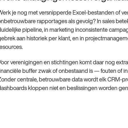
Werk je nog met versnipperde Excel-bestanden of v
onbetrouwbare rapportages als gevolg? In sales bete
duidelijke pipeline, in marketing inconsistente campa
gebrek aan historiek per klant, en in projectmanageme
resources.
Voor verenigingen en stichtingen komt daar nog extra 
financiële buffer zwak of onbestaand is — fouten of in
Zonder centrale, betrouwbare data wordt elk CRM-proj
dashboards kloppen niet en beslissingen worden gen