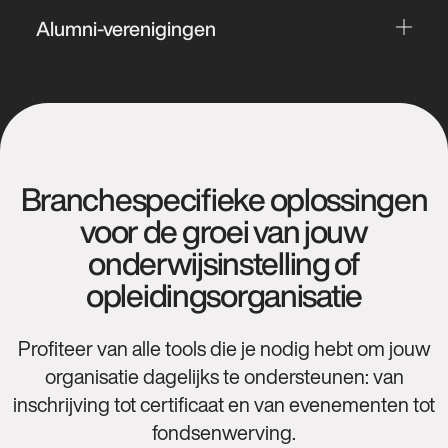
aan (oud-)studenten. Zorg voor aanvullende
van je cursussen en/of opleidingen.
Alumni-verenigingen
financiering met behulp van fondsenwerving.
Automatiseer het hele proces van inschrijving tot
Bouw aan een levendige community van oud-
certficeering, vergroot je aantrekkingskracht en
studenten met een platform voor alumni-
optimaliseer je relatiebeheer met bedrijven om
activiteiten, inspirerende evenementen, actieve
de groei van je organisatie te ondersteunen.
fondsenwerving en kansen voor mentoring en
professioneel netwerken.
Branchespecifieke oplossingen
voor de groei van jouw
onderwijsinstelling of
opleidingsorganisatie
Profiteer van alle tools die je nodig hebt om jouw
organisatie dagelijks te ondersteunen: van
inschrijving tot certificaat en van evenementen tot
fondsenwerving.