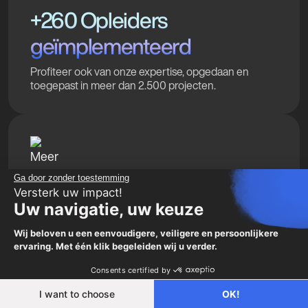
+260 Opleiders
geïmplementeerd
Profiteer ook van onze expertise, opgedaan en
toegepast in meer dan 2.500 projecten.
Ga door zonder toestemming
Versterk uw impact!
Meer dan 25 jaar expertise
Uw navigatie, uw keuze
Voor organisaties die zich inzetten voor het
Wij beloven u een eenvoudigere, veiligere en persoonlijkere
algemeen belang. Wij kennen jouw sector door en
ervaring. Met één klik begeleiden wij u verder.
door.
Consents certified by
I want to choose
OK!