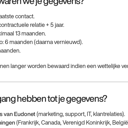
ewaren we je gegevens?
laatste contact.
ntractuele relatie + 5 jaar.
ximaal 13 maanden.
o: 6 maanden (daarna vernieuwd).
 maanden.
 langer worden bewaard indien een wettelijke verplic
gang hebben tot je gegevens?
(marketing, support, IT, klantrelaties).
s van Eudonet
(Frankrijk, Canada, Verenigd Koninkrijk, België
mingen