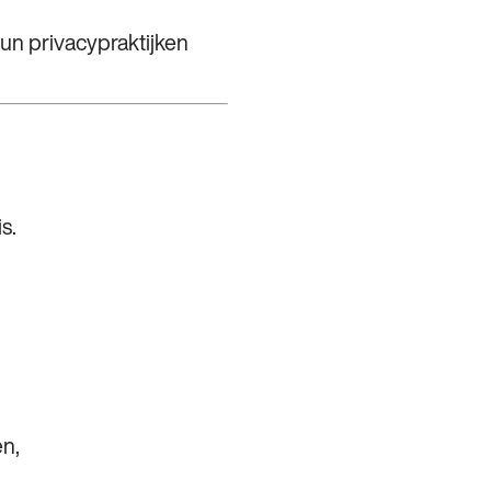
un privacypraktijken
s.
n,