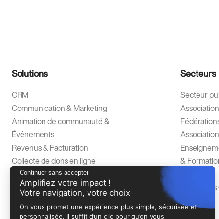
Solutions
Secteurs
CRM
Secteur pub
Communication & Marketing
Association
Animation de communauté &
Fédération
Événements
Association
Revenus & Facturation
Enseigneme
Collecte de dons en ligne
& Formatio
Data Intelligence Platform
Alumni
Continuer sans accepter
Amplifiez votre impact !
Accompagnement & Support
Institutions
Votre navigation, votre choix
On vous promet une expérience plus simple, sécurisée et
personnalisée. Il suffit d’un clic pour qu’on vous