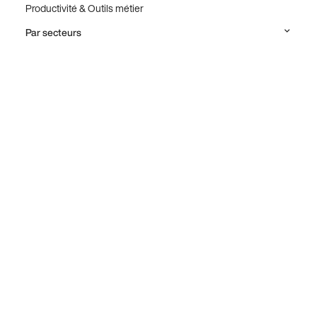
Productivité & Outils métier
Par secteurs
Alumni
Associations Caritatives, Fondations & ONG
Associations Professionnelles & Fédérations
Enseignement supérieur, Recherche et Formation
Institutions Culturelles
Secteur Public
Tous secteurs