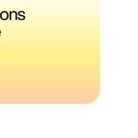
ions
e